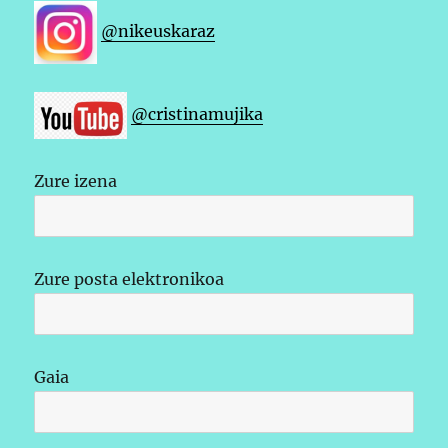
@nikeuskaraz
@cristinamujika
Zure izena
Zure posta elektronikoa
Gaia