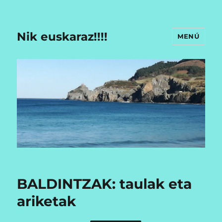
Nik euskaraz!!!!
MENÚ
BALDINTZAK: taulak eta
ariketak