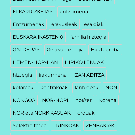
ELKARRIZKETAK
entzumena
Entzumenak
erakusleak
esaldiak
EUSKARA IKASTEN 0
familia hiztegia
GALDERAK
Gelako hiztegia
Hautaproba
HEMEN-HOR-HAN
HIRIKO LEKUAK
hiztegia
irakurmena
IZAN ADITZA
koloreak
kontrakoak
lanbideak
NON
NONGOA
NOR-NORI
nor/zer
Norena
NOR eta NORK KASUAK
orduak
Selektibitatea
TRINKOAK
ZENBAKIAK