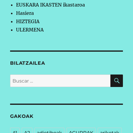
EUSKARA IKASTEN ikastaroa
Hasiera
HIZTEGIA
ULERMENA
BILATZAILEA
BU
Buscar
por:
GAKOAK
A1
A2
adjetiboak
AGURRAK
ariketak