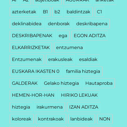
azterketak
B1
b2
baldintzak
C1
deklinabidea
denborak
deskribapena
DESKRIBAPENAK
ega
EGON ADITZA
ELKARRIZKETAK
entzumena
Entzumenak
erakusleak
esaldiak
EUSKARA IKASTEN 0
familia hiztegia
GALDERAK
Gelako hiztegia
Hautaproba
HEMEN-HOR-HAN
HIRIKO LEKUAK
hiztegia
irakurmena
IZAN ADITZA
koloreak
kontrakoak
lanbideak
NON