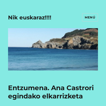
Nik euskaraz!!!!
MENÚ
Entzumena. Ana Castrori
egindako elkarrizketa