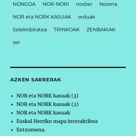
NONGOA
NOR-NORI
nor/zer
Norena
NOR eta NORK KASUAK
orduak
Selektibitatea
TRINKOAK
ZENBAKIAK
zer
AZKEN SARRERAK
NOR eta NORK kasuak (3)
NOR eta NORK kasuak (2)
NOR eta NORK kasuak
Euskal Herriko mapa interaktiboa
Entzumena.