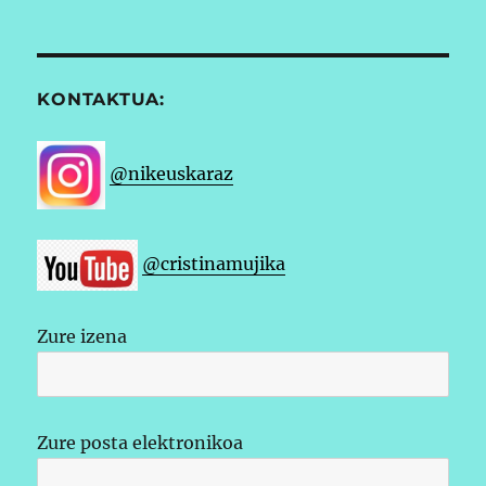
KONTAKTUA:
@nikeuskaraz
@cristinamujika
Zure izena
Zure posta elektronikoa