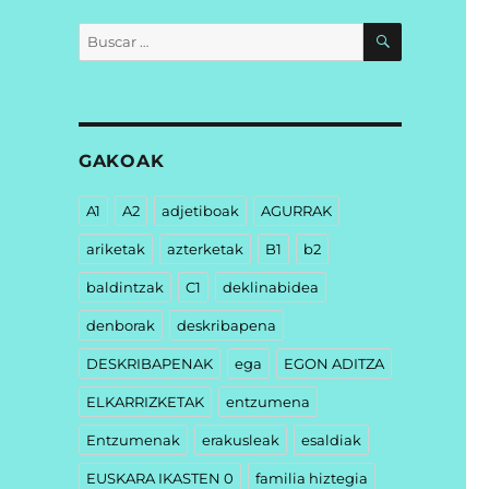
BUSCAR
Buscar
por:
GAKOAK
A1
A2
adjetiboak
AGURRAK
ariketak
azterketak
B1
b2
baldintzak
C1
deklinabidea
denborak
deskribapena
DESKRIBAPENAK
ega
EGON ADITZA
ELKARRIZKETAK
entzumena
Entzumenak
erakusleak
esaldiak
EUSKARA IKASTEN 0
familia hiztegia