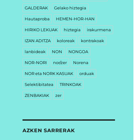
GALDERAK
Gelako hiztegia
Hautaproba
HEMEN-HOR-HAN
HIRIKO LEKUAK
hiztegia
irakurmena
IZAN ADITZA
koloreak
kontrakoak
lanbideak
NON
NONGOA
NOR-NORI
nor/zer
Norena
NOR eta NORK KASUAK
orduak
Selektibitatea
TRINKOAK
ZENBAKIAK
zer
AZKEN SARRERAK