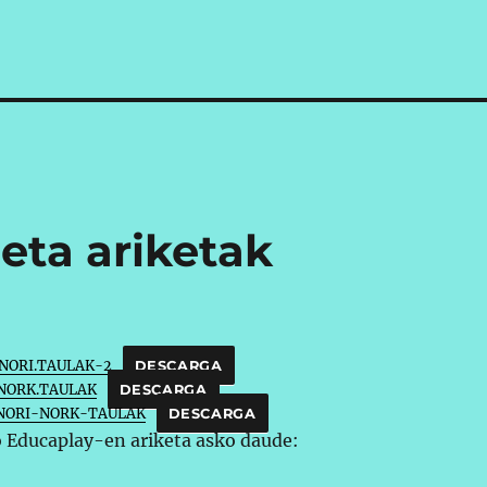
eta ariketak
NORI.TAULAK-2
DESCARGA
-NORK.TAULAK
DESCARGA
NORI-NORK-TAULAK
DESCARGA
o Educaplay-en ariketa asko daude: