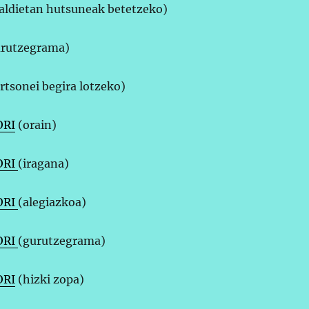
aldietan hutsuneak betetzeko)
rutzegrama)
rtsonei begira lotzeko)
ORI
(orain)
ORI
(iragana)
ORI
(alegiazkoa)
ORI
(gurutzegrama)
ORI
(hizki zopa)