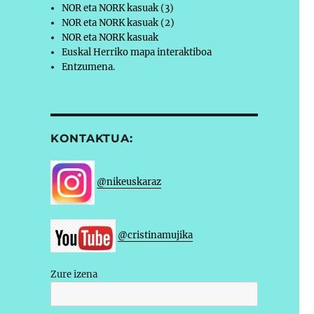
NOR eta NORK kasuak (3)
NOR eta NORK kasuak (2)
NOR eta NORK kasuak
Euskal Herriko mapa interaktiboa
Entzumena.
KONTAKTUA:
@nikeuskaraz
@cristinamujika
Zure izena