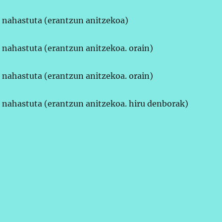
 nahastuta (erantzun anitzekoa)
 nahastuta (erantzun anitzekoa. orain)
 nahastuta (erantzun anitzekoa. orain)
 nahastuta (erantzun anitzekoa. hiru denborak)