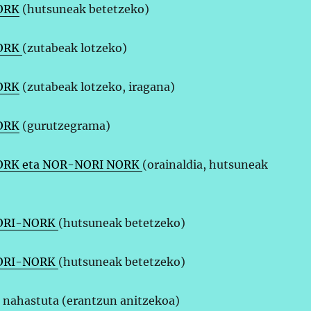
ORK
(hutsuneak betetzeko)
ORK
(zutabeak lotzeko)
ORK
(zutabeak lotzeko, iragana)
ORK
(gurutzegrama)
ORK eta NOR-NORI NORK
(orainaldia, hutsuneak
NORI-NORK
(hutsuneak betetzeko)
ORI-NORK
(hutsuneak betetzeko)
 nahastuta (erantzun anitzekoa)