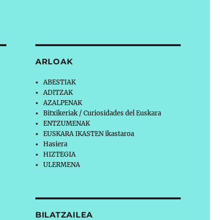
ARLOAK
ABESTIAK
ADITZAK
AZALPENAK
Bitxikeriak / Curiosidades del Euskara
ENTZUMENAK
EUSKARA IKASTEN ikastaroa
Hasiera
HIZTEGIA
ULERMENA
BILATZAILEA