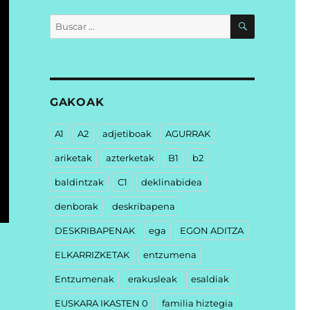
BUSCAR
Buscar
por:
GAKOAK
A1
A2
adjetiboak
AGURRAK
ariketak
azterketak
B1
b2
baldintzak
C1
deklinabidea
denborak
deskribapena
DESKRIBAPENAK
ega
EGON ADITZA
ELKARRIZKETAK
entzumena
Entzumenak
erakusleak
esaldiak
EUSKARA IKASTEN 0
familia hiztegia