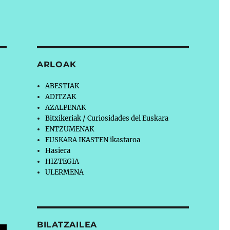
ARLOAK
ABESTIAK
ADITZAK
AZALPENAK
Bitxikeriak / Curiosidades del Euskara
ENTZUMENAK
EUSKARA IKASTEN ikastaroa
Hasiera
HIZTEGIA
ULERMENA
BILATZAILEA