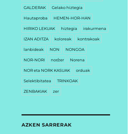
GALDERAK
Gelako hiztegia
Hautaproba
HEMEN-HOR-HAN
HIRIKO LEKUAK
hiztegia
irakurmena
IZAN ADITZA
koloreak
kontrakoak
lanbideak
NON
NONGOA
NOR-NORI
nor/zer
Norena
NOR eta NORK KASUAK
orduak
Selektibitatea
TRINKOAK
ZENBAKIAK
zer
AZKEN SARRERAK