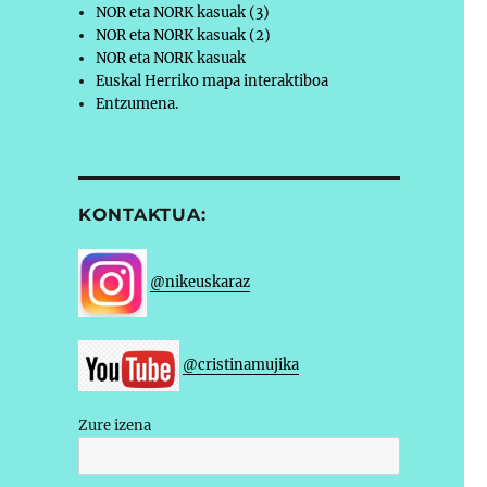
NOR eta NORK kasuak (3)
NOR eta NORK kasuak (2)
NOR eta NORK kasuak
Euskal Herriko mapa interaktiboa
Entzumena.
KONTAKTUA:
@nikeuskaraz
@cristinamujika
Zure izena