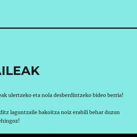
ILEAK
eak ulertzeko eta nola desberdintzeko bideo berria!
itz laguntzaile bakoitza noiz erabili behar duzun
ehingoz!