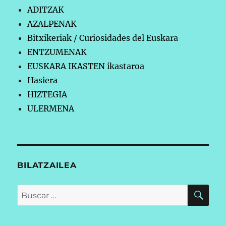
ADITZAK
AZALPENAK
Bitxikeriak / Curiosidades del Euskara
ENTZUMENAK
EUSKARA IKASTEN ikastaroa
Hasiera
HIZTEGIA
ULERMENA
BILATZAILEA
BU
Buscar
por: