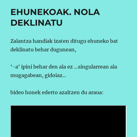
EHUNEKOAK. NOLA
DEKLINATU
Zalantza handiak izaten ditugu ehuneko bat
deklinatu behar dugunean,
‘-a’ ipini behar den ala ez …singularrean ala
mugagabean, gidoiaz…
bideo honek ederto azaltzen du araua: