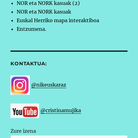
NOR eta NORK kasuak (2)
NOR eta NORK kasuak
Euskal Herriko mapa interaktiboa
Entzumena.
KONTAKTUA:
@nikeuskaraz
@cristinamujika
Zure izena