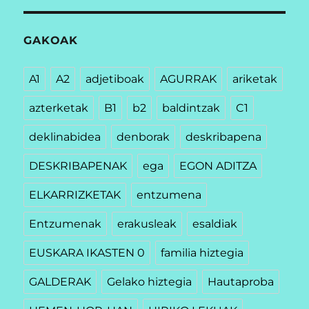
GAKOAK
A1
A2
adjetiboak
AGURRAK
ariketak
azterketak
B1
b2
baldintzak
C1
deklinabidea
denborak
deskribapena
DESKRIBAPENAK
ega
EGON ADITZA
ELKARRIZKETAK
entzumena
Entzumenak
erakusleak
esaldiak
EUSKARA IKASTEN 0
familia hiztegia
GALDERAK
Gelako hiztegia
Hautaproba