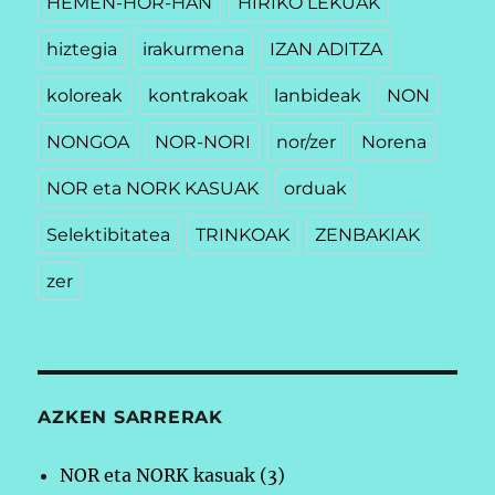
HEMEN-HOR-HAN
HIRIKO LEKUAK
hiztegia
irakurmena
IZAN ADITZA
koloreak
kontrakoak
lanbideak
NON
NONGOA
NOR-NORI
nor/zer
Norena
NOR eta NORK KASUAK
orduak
Selektibitatea
TRINKOAK
ZENBAKIAK
zer
AZKEN SARRERAK
NOR eta NORK kasuak (3)