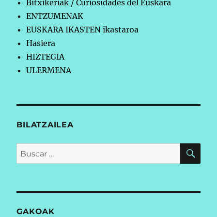
Bitxikeriak / Curiosidades del Euskara
ENTZUMENAK
EUSKARA IKASTEN ikastaroa
Hasiera
HIZTEGIA
ULERMENA
BILATZAILEA
BU
Buscar
por:
GAKOAK