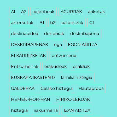
A1
A2
adjetiboak
AGURRAK
ariketak
azterketak
B1
b2
baldintzak
C1
deklinabidea
denborak
deskribapena
DESKRIBAPENAK
ega
EGON ADITZA
ELKARRIZKETAK
entzumena
Entzumenak
erakusleak
esaldiak
EUSKARA IKASTEN 0
familia hiztegia
GALDERAK
Gelako hiztegia
Hautaproba
HEMEN-HOR-HAN
HIRIKO LEKUAK
hiztegia
irakurmena
IZAN ADITZA