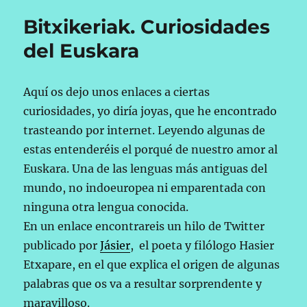
Bitxikeriak. Curiosidades
del Euskara
Aquí os dejo unos enlaces a ciertas
curiosidades, yo diría joyas, que he encontrado
trasteando por internet. Leyendo algunas de
estas entenderéis el porqué de nuestro amor al
Euskara. Una de las lenguas más antiguas del
mundo, no indoeuropea ni emparentada con
ninguna otra lengua conocida.
En un enlace encontrareis un hilo de Twitter
publicado por
Jásier
, el poeta y filólogo Hasier
Etxapare, en el que explica el origen de algunas
palabras que os va a resultar sorprendente y
maravilloso.