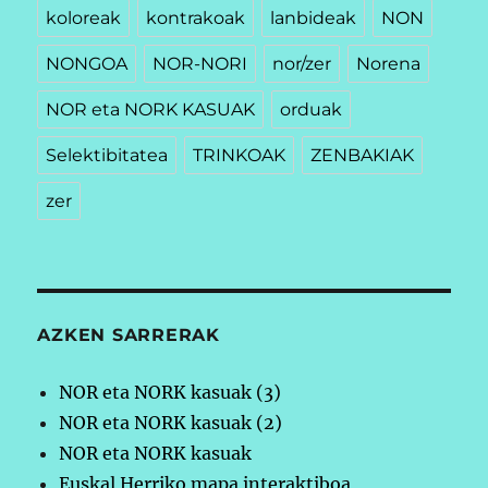
koloreak
kontrakoak
lanbideak
NON
NONGOA
NOR-NORI
nor/zer
Norena
NOR eta NORK KASUAK
orduak
Selektibitatea
TRINKOAK
ZENBAKIAK
zer
AZKEN SARRERAK
NOR eta NORK kasuak (3)
NOR eta NORK kasuak (2)
NOR eta NORK kasuak
Euskal Herriko mapa interaktiboa