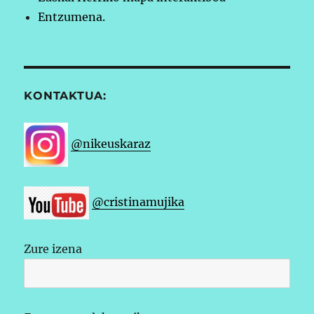
Entzumena.
KONTAKTUA:
@nikeuskaraz
@cristinamujika
Zure izena