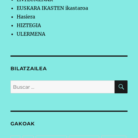
EUSKARA IKASTEN ikastaroa
Hasiera
HIZTEGIA
ULERMENA
BILATZAILEA
BU
Buscar
por:
GAKOAK