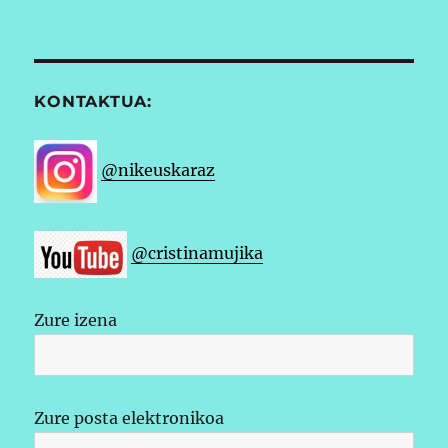
KONTAKTUA:
@nikeuskaraz
@cristinamujika
Zure izena
Zure posta elektronikoa