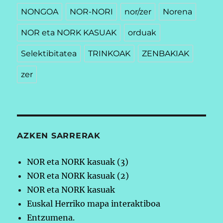
NONGOA
NOR-NORI
nor/zer
Norena
NOR eta NORK KASUAK
orduak
Selektibitatea
TRINKOAK
ZENBAKIAK
zer
AZKEN SARRERAK
NOR eta NORK kasuak (3)
NOR eta NORK kasuak (2)
NOR eta NORK kasuak
Euskal Herriko mapa interaktiboa
Entzumena.