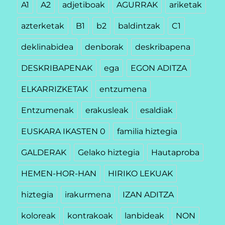
A1
A2
adjetiboak
AGURRAK
ariketak
azterketak
B1
b2
baldintzak
C1
deklinabidea
denborak
deskribapena
DESKRIBAPENAK
ega
EGON ADITZA
ELKARRIZKETAK
entzumena
Entzumenak
erakusleak
esaldiak
EUSKARA IKASTEN 0
familia hiztegia
GALDERAK
Gelako hiztegia
Hautaproba
HEMEN-HOR-HAN
HIRIKO LEKUAK
hiztegia
irakurmena
IZAN ADITZA
koloreak
kontrakoak
lanbideak
NON