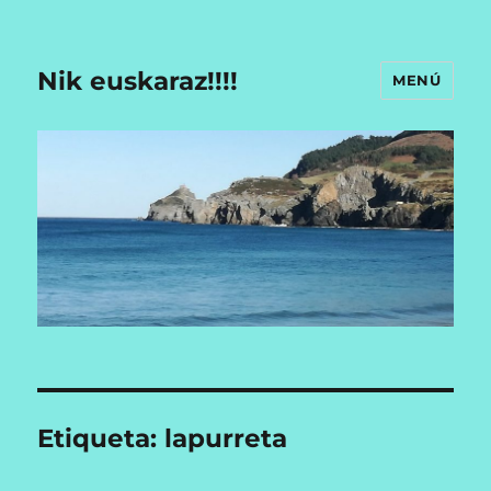
Nik euskaraz!!!!
MENÚ
Etiqueta:
lapurreta