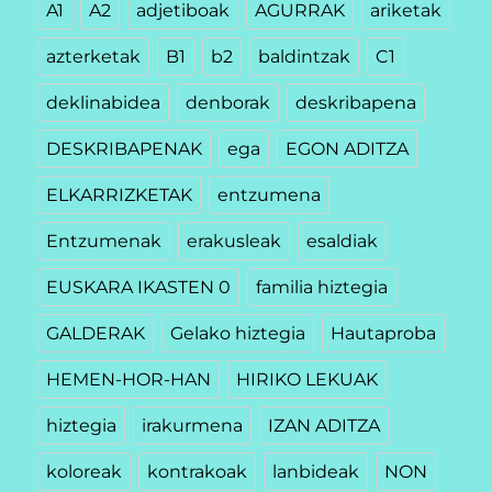
A1
A2
adjetiboak
AGURRAK
ariketak
azterketak
B1
b2
baldintzak
C1
deklinabidea
denborak
deskribapena
DESKRIBAPENAK
ega
EGON ADITZA
ELKARRIZKETAK
entzumena
Entzumenak
erakusleak
esaldiak
EUSKARA IKASTEN 0
familia hiztegia
GALDERAK
Gelako hiztegia
Hautaproba
HEMEN-HOR-HAN
HIRIKO LEKUAK
hiztegia
irakurmena
IZAN ADITZA
koloreak
kontrakoak
lanbideak
NON