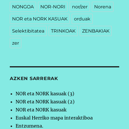
NONGOA
NOR-NORI
nor/zer
Norena
NOR eta NORK KASUAK
orduak
Selektibitatea
TRINKOAK
ZENBAKIAK
zer
AZKEN SARRERAK
NOR eta NORK kasuak (3)
NOR eta NORK kasuak (2)
NOR eta NORK kasuak
Euskal Herriko mapa interaktiboa
Entzumena.