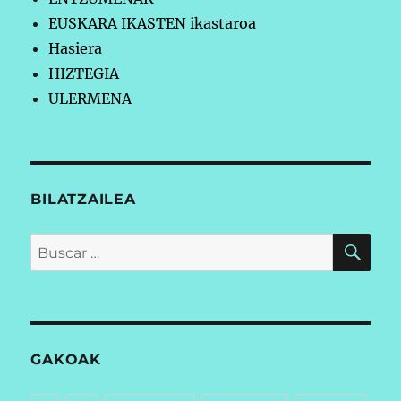
EUSKARA IKASTEN ikastaroa
Hasiera
HIZTEGIA
ULERMENA
BILATZAILEA
BU
Buscar
por:
GAKOAK