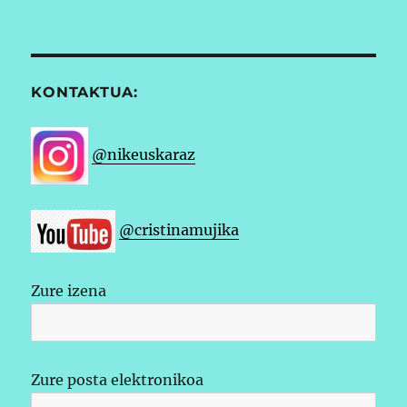
KONTAKTUA:
@nikeuskaraz
@cristinamujika
Zure izena
Zure posta elektronikoa