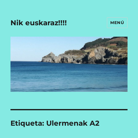
Nik euskaraz!!!!
MENÚ
Etiqueta:
Ulermenak A2